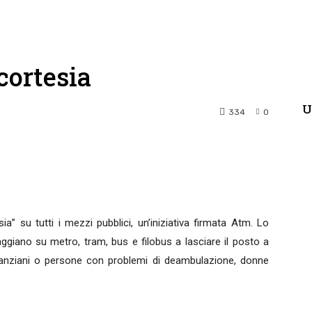
cortesia
U
334
0
terest
WhatsApp
a” su tutti i mezzi pubblici, un’iniziativa firmata Atm. Lo
aggiano su metro, tram, bus e filobus a lasciare il posto a
are anziani o persone con problemi di deambulazione, donne