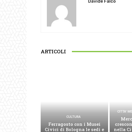
Davide Falco
ARTICOLI
CITTA' 
CULTURA
Merc
Ferragosto con i Musei
cresco
Civici di Bologna le sedi e
nella C