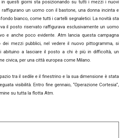
i in questi giorni sta posizionando su tutti i mezzi i nuovi
he raffigurano un uomo con il bastone, una donna incinta e
ondo bianco, come tutti i cartelli segnaletici. La novità sta
ava il posto riservato raffigurava esclusivamente un uomo
tivo e anche poco evidente. Atm lancia questa campagna
dei mezzi pubblici, nel vedere il nuovo pittogramma, si
bituino a lasciare il posto a chi è più in difficoltà, un
e civica, per una città europea come Milano.
azio tra il sedile e il finestrino e la sua dimensione è stata
uata visibilità. Entro fine gennaio, “Operazione Cortesia”,
mine su tutta la flotta Atm.