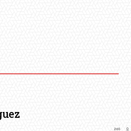
LLERY
ALTRO
guez
0
265