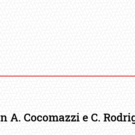
ICA
SALUTE
SPORT
CHI SIAMO
CONVENZIONI
GA
on A. Cocomazzi e C. Rodri