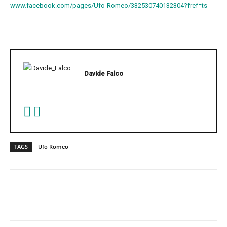
www.facebook.com/pages/Ufo-Romeo/332530740132304?fref=ts
Davide Falco
TAGS
Ufo Romeo
Facebook
Twitter
Pinterest
W