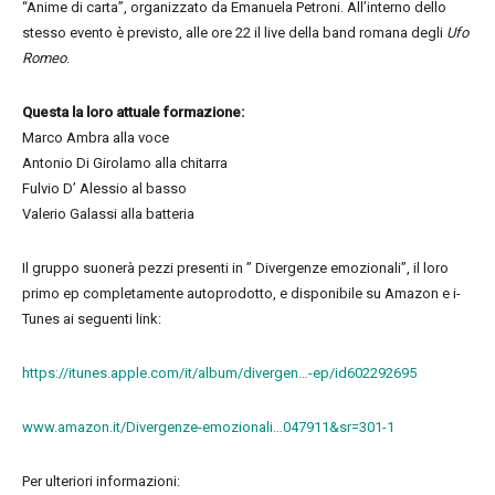
“Anime di carta”, organizzato da Emanuela Petroni. All’interno dello
stesso evento è previsto, alle ore 22 il live della band romana degli
Ufo
Romeo
.
Questa la loro attuale formazione:
Marco Ambra alla voce
Antonio Di Girolamo alla chitarra
Fulvio D’ Alessio al basso
Valerio Galassi alla batteria
Il gruppo suonerà pezzi presenti in ” Divergenze emozionali”, il loro
primo ep completamente autoprodotto, e disponibile su Amazon e i-
Tunes ai seguenti link:
https://itunes.apple.com/it/album/divergen…-ep/id602292695
www.amazon.it/Divergenze-emozionali…047911&sr=301-1
Per ulteriori informazioni: