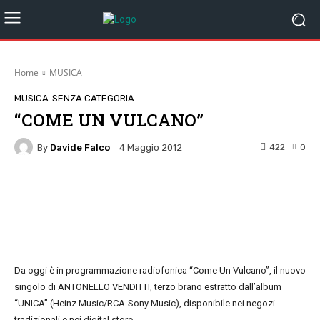
Home
MUSICA
MUSICA
SENZA CATEGORIA
“COME UN VULCANO”
By
Davide Falco
422
0
4 Maggio 2012
Facebook
Twitter
Pinterest
W
Da oggi è in programmazione radiofonica “Come Un Vulcano”, il nuovo
singolo di ANTONELLO VENDITTI, terzo brano estratto dall’album
“UNICA” (Heinz Music/RCA-Sony Music), disponibile nei negozi
tradizionali e nei digital store.