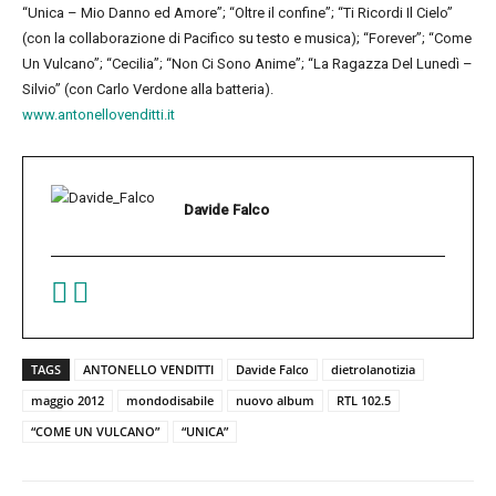
“Unica – Mio Danno ed Amore”; “Oltre il confine”; “Ti Ricordi Il Cielo”
(con la collaborazione di Pacifico su testo e musica); “Forever”; “Come
Un Vulcano”; “Cecilia”; “Non Ci Sono Anime”; “La Ragazza Del Lunedì –
Silvio” (con Carlo Verdone alla batteria).
www.antonellovenditti.it
Davide Falco
TAGS
ANTONELLO VENDITTI
Davide Falco
dietrolanotizia
maggio 2012
mondodisabile
nuovo album
RTL 102.5
“COME UN VULCANO”
“UNICA”