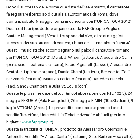
Dopo il successo delle prime due date dell’8 e 9 marzo, il cantautore
fa registrare il terzo sold out al PalaLottomatica di Roma, dove
domani, sabato 5 maggio, torna in concerto con l’“UNICA TOUR 2012”.
Durante il tour (prodotto e organizzato da F&P Group e Voglia di
Cantare Management) Venditti propone dal vivo, oltre ai maggiori
successi dei suoi 40 anni di carriera, i brani dell’ultimo album “UNICA”.
Questi i musicisti che accompagnano sul palco il cantautore romano
per l’“UNICA TOUR 2012”: Derek J. Wilson (batteria), Alessandro Canini
(percussioni, batteria e chitarra), Fabio Pignatelli (basso), Alessandro
Centofanti (piano e organo), Danilo Cherni (tastiere), Benedetto “Toti”
Panzanelli (chitarra), Maurizio Perfetto (chitarra), Amedeo Bianchi
(sax), Sandy Chambers e Julia St. Louis (cori).
Queste le prossime date del tour (in collaborazione con RTL 102.5): 24
maggio PERUGIA (Pala Evangelisti), 26 maggio RIMINI (105 Stadium), 9
luglio VERONA (Arena). Le prevendite sono aperte presso i punti
vendita TicketOne, Unicredit, Lis Ticket e rivendite abituali (per info
biglietti:
www.fepgroup.it
).
Questa la tracklist di “UNICA”, prodotto da Alessandro Colombini e
Antonello Venditti: “E Allora Canta!” (featuring Gato Barbieri – sax alto);