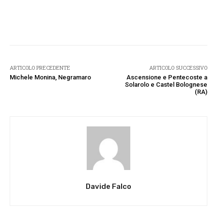
Facebook
Twitter
Pinterest
W
ARTICOLO PRECEDENTE
ARTICOLO SUCCESSIVO
Michele Monina, Negramaro
Ascensione e Pentecoste a
Solarolo e Castel Bolognese
(RA)
Davide Falco