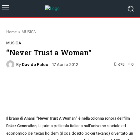
Home
MUSICA
MUSICA
“Never Trust a Woman”
By
Davide Falco
675
0
17 Aprile 2012
Facebook
Twitter
Pinterest
W
Il brano di Anansi “Never Trust A Woman” è nella colonna sonora del film
, la prima pellicola italiana sull’universo sociale ed
Poker Generation
economico del texas holdem (il cosiddetto poker texano) diventato un