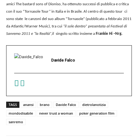
amici The bastard sons of Dioniso, ha ottenuto successi di pubblica e critica
con il suo “Tornasole Tour” in Italia e in Brasile. Al centro di questo tour ci
sono state le canzoni del suo album “Tornasole” (pubblicato a febbraio 2011
da Atlantic/Warner Music), tra cui
“il sole dentro” presentata
al Festival di
Sanremo 2011 e “la Realtà”,il
singolo scritto insieme a
Frankie Hi –Nrg.
Davide Falco
TAGS
anansi
brano
Davide Falco
dietrolanotizia
mondodisabile
never trust a woman
poker generation film
sanremo