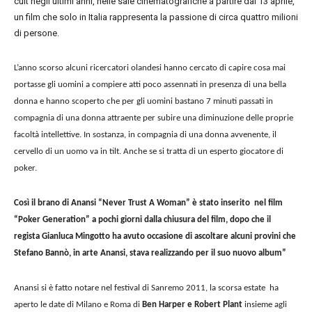
cult negli ultimi anni, nelle sale cinematografiche a partire dal 13 aprile,
un film che solo in Italia rappresenta la passione di circa quattro milioni
di persone.
L’anno scorso alcuni ricercatori olandesi hanno cercato di capire cosa mai
portasse gli uomini a compiere atti poco assennati in presenza di una bella
donna e hanno scoperto che per gli uomini bastano 7 minuti passati in
compagnia di una donna attraente per subire una diminuzione delle proprie
facoltà intellettive. In sostanza, in compagnia di una donna avvenente, il
cervello di un uomo va in tilt. Anche se si tratta di un esperto giocatore di
poker.
Così il brano di Anansi “Never Trust A Woman” è stato inserito nel film
“Poker Generation” a pochi giorni dalla chiusura del film, dopo che il
regista Gianluca Mingotto ha avuto occasione di ascoltare alcuni provini che
Stefano Bannò, in arte Anansi, stava realizzando per il suo nuovo album”
Anansi si è fatto notare nel festival di Sanremo 2011, la scorsa estate ha
aperto le date di Milano e Roma di
Ben Harper e Robert Plant
insieme agli