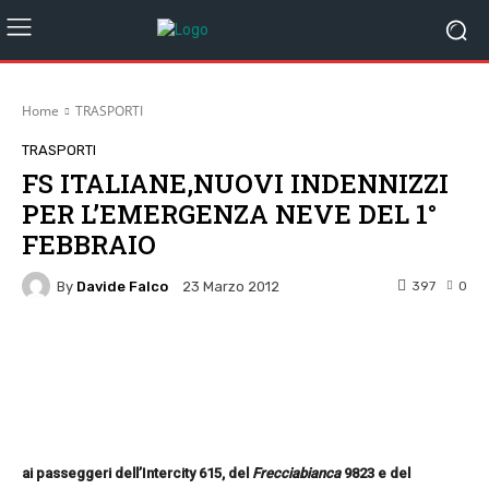
Home
TRASPORTI
TRASPORTI
FS ITALIANE,NUOVI INDENNIZZI
PER L’EMERGENZA NEVE DEL 1°
FEBBRAIO
By
Davide Falco
397
0
23 Marzo 2012
Facebook
Twitter
Pinterest
W
ai passeggeri dell’Intercity 615, del
Frecciabianca
9823 e del