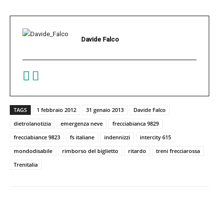
Davide Falco
TAGS
1 febbraio 2012
31 genaio 2013
Davide Falco
dietrolanotizia
emergenza neve
frecciabianca 9829
frecciabiance 9823
fs italiane
indennizzi
intercity 615
mondodisabile
rimborso del biglietto
ritardo
treni frecciarossa
Trenitalia
Facebook
Twitter
Pinterest
W