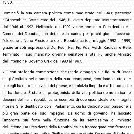
13.30.
Cominciò la sua carriera politica come magistrato nel 1943; partecipò
all’Assemblea Costituente del 1946; fu eletto deputato ininterrottamente
dal 1946 al 1992. Nell’aprile del 1992 venne nominato Presidente della
Camera dei Deputati, ma detenne la carica per pochi giorni ricevendo
l’elezione a Nono Presidente della Repubblica (dal maggio 1992 al 1999)
grazie ai voti espressi da Dc, Psdi, Psi, Pri, Pds, Verdi, Radicali e Rete.
Terminato il suo mandato divenne senatore a vita. Fu anche Ministro
dell’Interno nel Governo Craxi dal 1983 al 1987.
« È con profonda commozione che rendo omaggio alla figura di Oscar
Luigi Scalfaro nel momento della sua scomparsa, ricordando tutto quel
che egli ha dato al servizio del paese, e l’amicizia limpida e affettuosa che
mi ha donato. È stato un protagonista della vita politica democratica nei
decenni dell’Italia repubblicana, esempio di coerenza ideale e di integrità
morale. Si è identificato con il Parlamento, cui ha dedicato con passione la
più gran parte del suo impegno. Da uomo di governo, ha lasciato
l’impronta più forte nella funzione da lui sentitissima di ministro
dell’Interno. Da Presidente della Repubblica, ha fronteggiato con fermezza
e linearità periodi tra i più difficili della nostra storia. Da uomo di fede, da