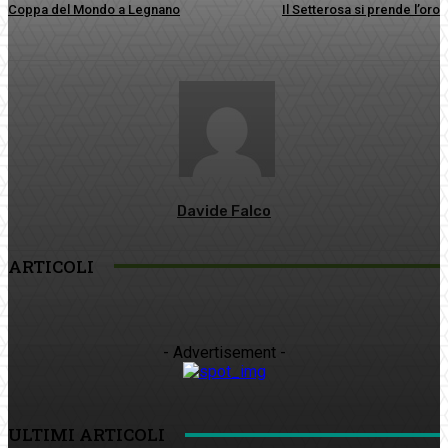
Coppa del Mondo a Legnano
Il Setterosa si prende l’oro
Davide Falco
ARTICOLI
- Advertisement -
ULTIMI ARTICOLI