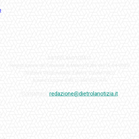
DIETROLANOTIZIA.IT
Registrazione del Tribunale di Milano N.286 del 15-04-2005
Direttore Responsabile-Editore: Davide Falco
Autorizzazione SIAE n. 350\I\05-475
Contattaci:
redazione@dietrolanotizia.it