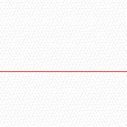
ICA
SALUTE
SPORT
CHI SIAMO
CONVENZIONI
GA