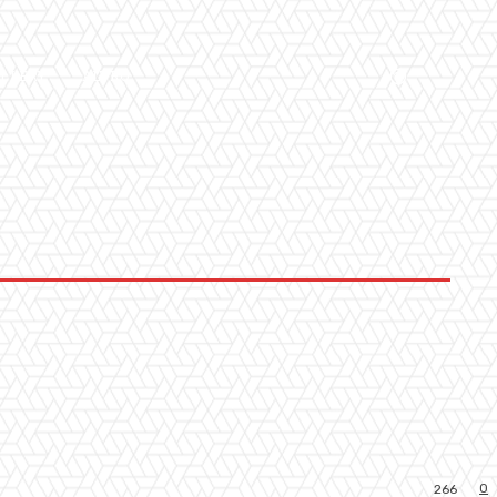
LLERY
ALTRO
0
266