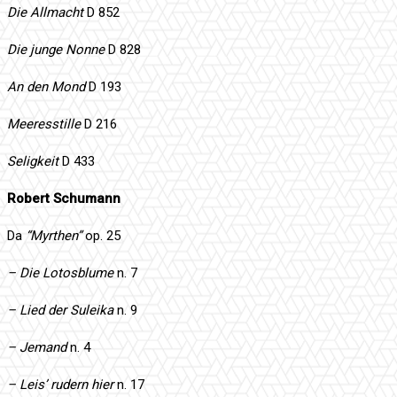
Die Allmacht
D 852
Die junge Nonne
D 828
An den Mond
D 193
Meeresstille
D 216
Seligkeit
D 433
Robert Schumann
Da
“Myrthen”
op. 25
– Die Lotosblume
n. 7
– Lied der Suleika
n. 9
– Jemand
n. 4
– Leis’ rudern hier
n. 17