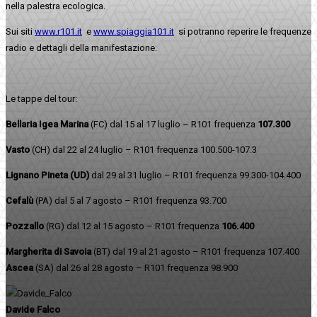
nella palestra ecologica.
Sui siti
www.r101.it
e
www.spiaggia101.it
si potranno reperire le frequenze
radio e dettagli della manifestazione.
Le tappe del tour:
Bellaria Igea Marina
(FC) dal 15 al 17 luglio – R101 frequenza
107.300
Vasto
(CH)
dal 22 al 24 luglio – R101 frequenza 100.500-107.3
Lignano Pineta (UD)
dal 29 al 31 luglio – R101 frequenza 99.300-104.400
Cefalù
(PA)
dal 5 al 7 agosto – R101 frequenza 93.700
Pozzallo
(RG)
dal 12 al 15 agosto – R101 frequenza
106.4
00
Margherita di Savoia
(BT)
dal 19 al 21 agosto – R101 frequenza 107.400
Ascea
(SA)
dal
26 al 28 agosto – R101 frequenza 98.900
Davide Falco