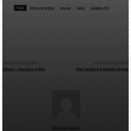
TAGS
dietro la notizia
musica
radio
spiaggia 101
Facebook
Twitter
Pinterest
WhatsApp
ARTICOLO PRECEDENTE
ARTICOLO SUCCESSIVO
Villach – Vacanze estive
Riaccendere il midollo spinale
Davide Falco