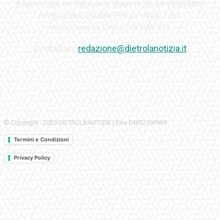
Registrazione del Tribunale di Milano N.286 del 15-04-2005
Direttore Responsabile-Editore: Davide Falco
Autorizzazione SIAE n. 350\I\05-475
Contattaci:
redazione@dietrolanotizia.it
© Copyright - 2025 DIETROLANOTIZIA | P.Iva 04852590969
Termini e Condizioni
Privacy Policy