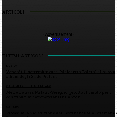
ARTICOLI
- Advertisement -
ULTIMI ARTICOLI
MUSICA
Venerdì 11 settembre esce “Maledetta Balera”, il nuovo
album degli Slide Pistons
CITTA' METROPOLITANA MILANO
Metrotranvia Milano-Seregno: pronto il bando per i
contributi ai commercianti brianzoli
CULTURA
Prosegue la 24ª edizione del Festival: “Dallo Sciamano 