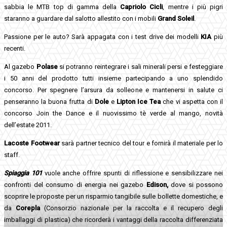
sabbia le MTB top di gamma della
Capriolo Cicli
, mentre i più pigri
staranno a guardare dal salotto allestito con i mobili
Grand Soleil
.
Passione per le auto? Sarà appagata con i test drive dei modelli
KIA
più
recenti.
Al gazebo
Polase
si potranno reintegrare i sali minerali persi e festeggiare
i 50 anni del prodotto tutti insieme partecipando a uno splendido
concorso. Per spegnere l’arsura da solleone e mantenersi in salute ci
penseranno la buona frutta di
Dole
e
Lipton Ice Tea
che vi aspetta con il
concorso Join the Dance e il nuovissimo tè verde al mango, novità
dell’estate 2011.
Lacoste Footwear
sarà partner tecnico del tour e fornirà il materiale per lo
staff.
Spiaggia 101
vuole anche offrire spunti di riflessione e sensibilizzare nei
confronti del consumo di energia nei gazebo
Edison,
dove si possono
scoprire le proposte per un risparmio tangibile sulle bollette domestiche, e
da
Corepla
(Consorzio nazionale per la raccolta e il recupero degli
imballaggi di plastica) che ricorderà i vantaggi della raccolta differenziata