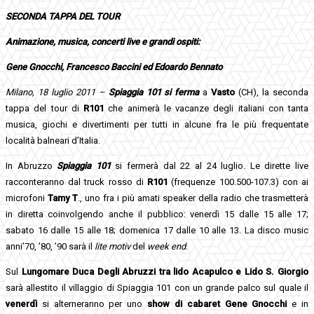
SECONDA TAPPA DEL TOUR
Animazione, musica, concerti live e grandi ospiti:
Gene Gnocchi, Francesco Baccini ed Edoardo Bennato
Milano, 18 luglio 2011 –
Spiaggia 101 si ferma
a
Vasto
(CH), la seconda
tappa del tour di
R101
che animerà le vacanze degli italiani con tanta
musica, giochi e divertimenti per tutti in alcune fra le più frequentate
località balneari d’Italia.
In Abruzzo
Spiaggia 101
si fermerà dal 22 al 24 luglio. Le dirette live
racconteranno dal truck rosso di
R101
(frequenze 100.500-107.3) con ai
microfoni
Tamy T
., uno fra i più amati speaker della radio che trasmetterà
in diretta coinvolgendo anche il pubblico: venerdì 15 dalle 15 alle 17;
sabato 16 dalle 15 alle 18; domenica 17 dalle 10 alle 13. La disco music
anni’70, ’80, ’90 sarà il
lite motiv
del
week end
.
Sul
Lungomare Duca Degli Abruzzi tra lido Acapulco e Lido S. Giorgio
sarà allestito il villaggio di Spiaggia 101 con un grande palco sul quale il
venerdì
si alterneranno per uno
show di cabaret
Gene Gnocchi
e in