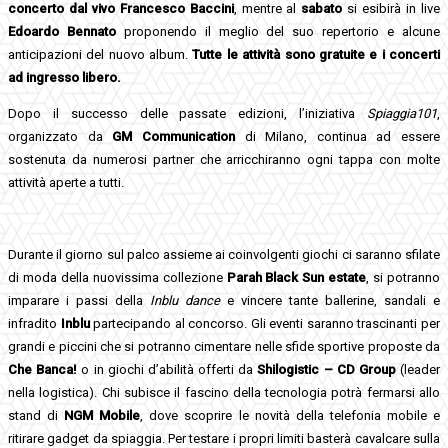
concerto dal vivo
Francesco Baccini
, mentre al
sabato
si esibirà in live
Edoardo Bennato
proponendo il meglio del suo repertorio e alcune
anticipazioni del nuovo album.
Tutte le attività sono gratuite e i concerti
ad ingresso libero.
Dopo il successo delle passate edizioni, l’iniziativa
Spiaggia101
,
organizzato da
GM Communication
di Milano,
continua ad essere
sostenuta da numerosi partner che arricchiranno ogni tappa con molte
attività aperte a tutti.
Durante il giorno sul palco assieme ai coinvolgenti giochi ci saranno sfilate
di moda della nuovissima collezione
Parah Black Sun estate
, si potranno
imparare i passi della
Inblu dance
e vincere tante ballerine, sandali e
infradito
Inblu
partecipando al concorso.
Gli eventi saranno trascinanti per
grandi e piccini che si potranno cimentare nelle sfide sportive proposte da
Che Banca!
o in giochi d’abilità offerti da
Shilogistic – CD Group
(leader
nella logistica). Chi subisce il fascino della tecnologia potrà fermarsi allo
stand di
NGM Mobile
, dove scoprire le novità della telefonia mobile e
ritirare gadget da spiaggia. Per testare i propri limiti basterà cavalcare sulla